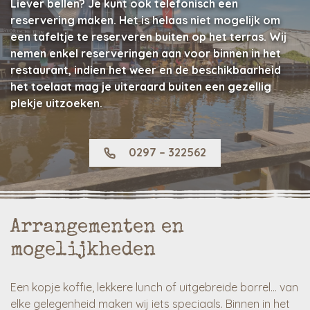
Liever bellen? Je kunt ook telefonisch een
reservering maken. Het is helaas niet mogelijk om
een tafeltje te reserveren buiten op het terras. Wij
nemen enkel reserveringen aan voor binnen in het
restaurant, indien het weer en de beschikbaarheid
het toelaat mag je uiteraard buiten een gezellig
plekje uitzoeken.
0297 – 322562
Arrangementen en
mogelijkheden
Een kopje koffie, lekkere lunch of uitgebreide borrel… van
elke gelegenheid maken wij iets speciaals. Binnen in het