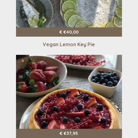
€
€
40,00
Vegan Lemon Key Pie
€
€
37,95