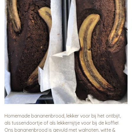
Homemade bananenbrood, lekker voor bij het ontbijt,
als tussendoortje of als lekkernijtje voor bij de koffie!
Ons bananenbrood is gevuld met walnoten, witte &